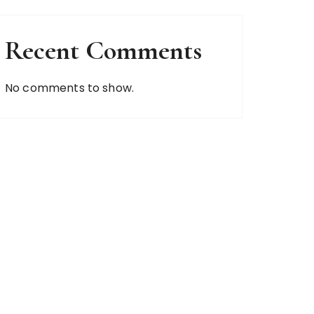
Recent Comments
No comments to show.