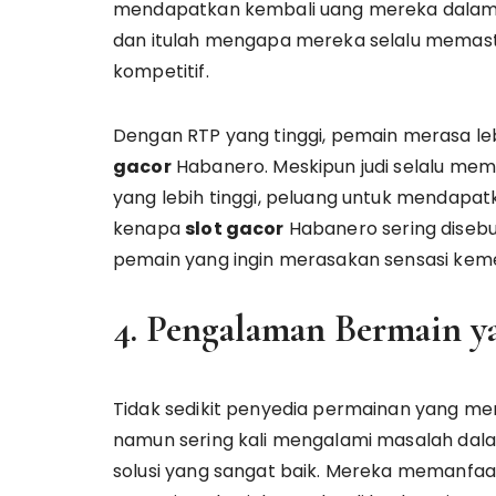
mendapatkan kembali uang mereka dalam 
dan itulah mengapa mereka selalu memas
kompetitif.
Dengan RTP yang tinggi, pemain merasa le
gacor
Habanero. Meskipun judi selalu mem
yang lebih tinggi, peluang untuk mendapat
kenapa
slot gacor
Habanero sering disebut
pemain yang ingin merasakan sensasi keme
4.
Pengalaman Bermain y
Tidak sedikit penyedia permainan yang meng
namun sering kali mengalami masalah dal
solusi yang sangat baik. Mereka memanfa