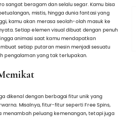
 sangat beragam dan selalu segar. Kamu bisa
tualangan, mistis, hingga dunia fantasi yang
inggi, kamu akan merasa seolah-olah masuk ke
 nyata. Setiap elemen visual dibuat dengan penuh
n hingga animasi saat kamu mendapatkan
mbuat setiap putaran mesin menjadi sesuatu
ah pengalaman yang tak terlupakan.
 Memikat
a dikenal dengan berbagai fitur unik yang
na. Misalnya, fitur-fitur seperti Free Spins,
anya menambah peluang kemenangan, tetapi juga