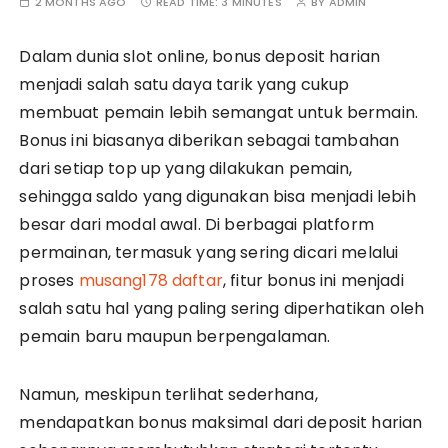
2 MONTHS AGO
READ TIME:
3 MINUTES
BY
ADMIN
Dalam dunia slot online, bonus deposit harian
menjadi salah satu daya tarik yang cukup
membuat pemain lebih semangat untuk bermain.
Bonus ini biasanya diberikan sebagai tambahan
dari setiap top up yang dilakukan pemain,
sehingga saldo yang digunakan bisa menjadi lebih
besar dari modal awal. Di berbagai platform
permainan, termasuk yang sering dicari melalui
proses
musang178 daftar
, fitur bonus ini menjadi
salah satu hal yang paling sering diperhatikan oleh
pemain baru maupun berpengalaman.
Namun, meskipun terlihat sederhana,
mendapatkan bonus maksimal dari deposit harian