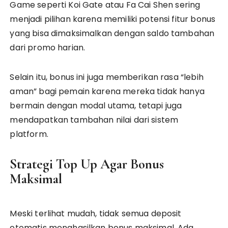
Game seperti
Koi Gate
atau
Fa Cai Shen
sering
menjadi pilihan karena memiliki potensi fitur bonus
yang bisa dimaksimalkan dengan saldo tambahan
dari promo harian.
Selain itu, bonus ini juga memberikan rasa “lebih
aman” bagi pemain karena mereka tidak hanya
bermain dengan modal utama, tetapi juga
mendapatkan tambahan nilai dari sistem
platform.
Strategi Top Up Agar Bonus
Maksimal
Meski terlihat mudah, tidak semua deposit
otomatis menghasilkan bonus maksimal. Ada