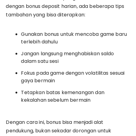
dengan bonus deposit harian, ada beberapa tips
tambahan yang bisa diterapkan:
Gunakan bonus untuk mencoba game baru
terlebih dahulu
Jangan langsung menghabiskan saldo
dalam satu sesi
Fokus pada game dengan volatilitas sesuai
gaya bermain
Tetapkan batas kemenangan dan
kekalahan sebelum bermain
Dengan cara ini, bonus bisa menjadi alat
pendukung, bukan sekadar dorongan untuk