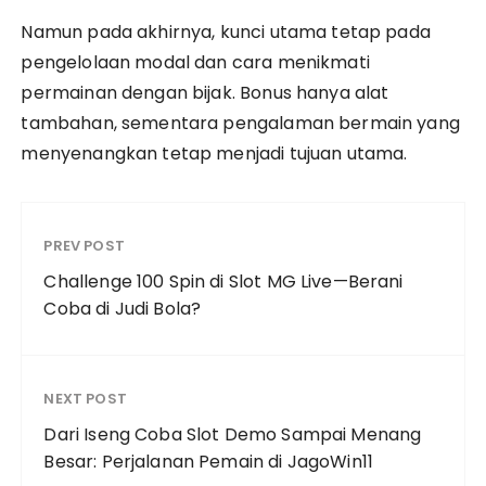
Namun pada akhirnya, kunci utama tetap pada
pengelolaan modal dan cara menikmati
permainan dengan bijak. Bonus hanya alat
tambahan, sementara pengalaman bermain yang
menyenangkan tetap menjadi tujuan utama.
PREV POST
Challenge 100 Spin di Slot MG Live—Berani
Coba di Judi Bola?
NEXT POST
Dari Iseng Coba Slot Demo Sampai Menang
Besar: Perjalanan Pemain di JagoWin11