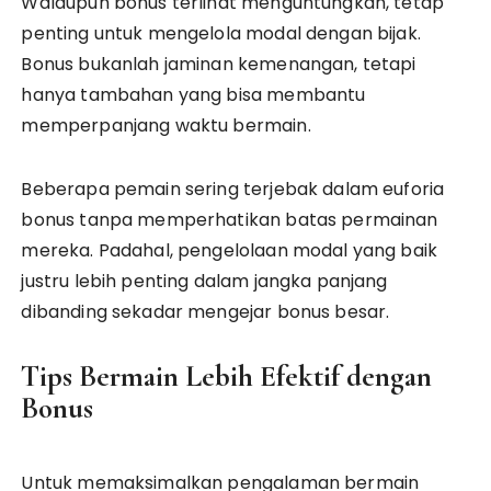
Walaupun bonus terlihat menguntungkan, tetap
penting untuk mengelola modal dengan bijak.
Bonus bukanlah jaminan kemenangan, tetapi
hanya tambahan yang bisa membantu
memperpanjang waktu bermain.
Beberapa pemain sering terjebak dalam euforia
bonus tanpa memperhatikan batas permainan
mereka. Padahal, pengelolaan modal yang baik
justru lebih penting dalam jangka panjang
dibanding sekadar mengejar bonus besar.
Tips Bermain Lebih Efektif dengan
Bonus
Untuk memaksimalkan pengalaman bermain