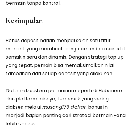
bermain tanpa kontrol.
Kesimpulan
Bonus deposit harian menjadi salah satu fitur
menarik yang membuat pengalaman bermain slot
semakin seru dan dinamis. Dengan strategi top up
yang tepat, pemain bisa memaksimalkan nilai
tambahan dari setiap deposit yang dilakukan.
Dalam ekosistem permainan seperti di Habanero
dan platform lainnya, termasuk yang sering
diakses melalui
musang178 daftar
, bonus ini
menjadi bagian penting dari strategi bermain yang
lebih cerdas.