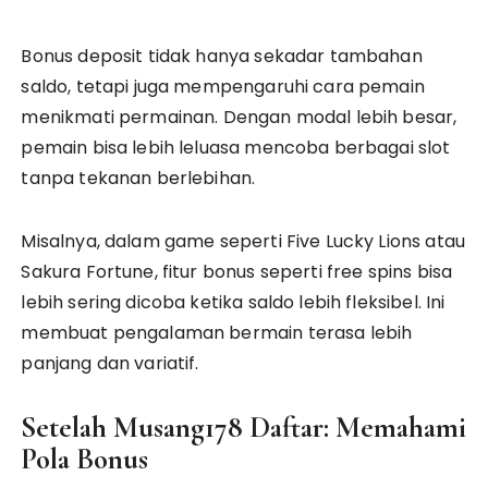
Bonus deposit tidak hanya sekadar tambahan
saldo, tetapi juga mempengaruhi cara pemain
menikmati permainan. Dengan modal lebih besar,
pemain bisa lebih leluasa mencoba berbagai slot
tanpa tekanan berlebihan.
Misalnya, dalam game seperti
Five Lucky Lions
atau
Sakura Fortune
, fitur bonus seperti free spins bisa
lebih sering dicoba ketika saldo lebih fleksibel. Ini
membuat pengalaman bermain terasa lebih
panjang dan variatif.
Setelah Musang178 Daftar: Memahami
Pola Bonus