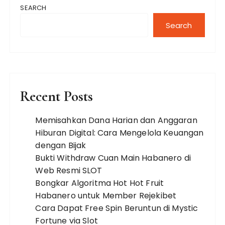
SEARCH
Search
Recent Posts
Memisahkan Dana Harian dan Anggaran
Hiburan Digital: Cara Mengelola Keuangan
dengan Bijak
Bukti Withdraw Cuan Main Habanero di
Web Resmi SLOT
Bongkar Algoritma Hot Hot Fruit
Habanero untuk Member Rejekibet
Cara Dapat Free Spin Beruntun di Mystic
Fortune via Slot