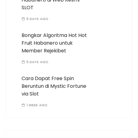
SLOT
5 DAYS AGO
Bongkar Algoritma Hot Hot
Fruit Habanero untuk
Member Rejekibet
5 DAYS AGO
Cara Dapat Free Spin
Beruntun di Mystic Fortune
via Slot
1 WEEK AGO