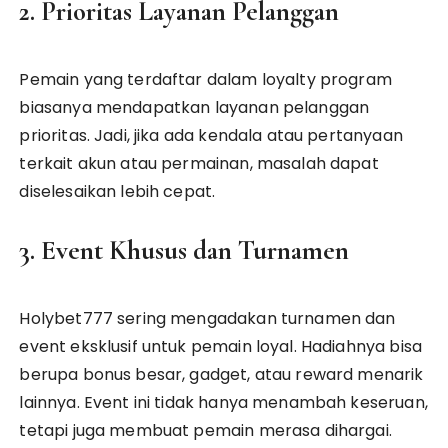
2. Prioritas Layanan Pelanggan
Pemain yang terdaftar dalam loyalty program
biasanya mendapatkan layanan pelanggan
prioritas. Jadi, jika ada kendala atau pertanyaan
terkait akun atau permainan, masalah dapat
diselesaikan lebih cepat.
3. Event Khusus dan Turnamen
Holybet777 sering mengadakan turnamen dan
event eksklusif untuk pemain loyal. Hadiahnya bisa
berupa bonus besar, gadget, atau reward menarik
lainnya. Event ini tidak hanya menambah keseruan,
tetapi juga membuat pemain merasa dihargai.