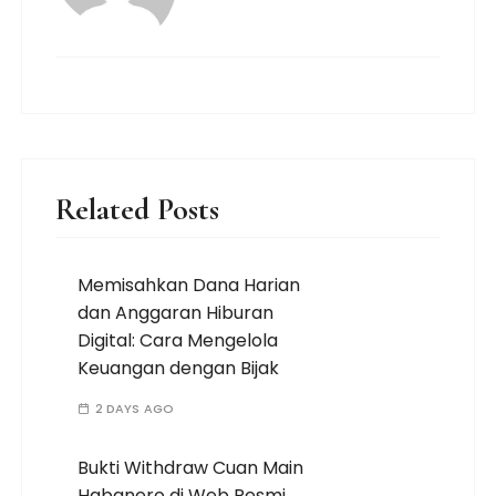
Related Posts
Memisahkan Dana Harian
dan Anggaran Hiburan
Digital: Cara Mengelola
Keuangan dengan Bijak
2 DAYS AGO
Bukti Withdraw Cuan Main
Habanero di Web Resmi