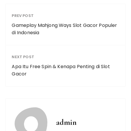
PREV POST
Gameplay Mahjong Ways Slot Gacor Populer
di Indonesia
NEXT POST
Apa Itu Free Spin & Kenapa Penting di Slot
Gacor
admin