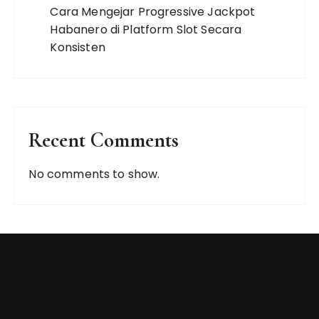
Cara Mengejar Progressive Jackpot
Habanero di Platform Slot Secara
Konsisten
Recent Comments
No comments to show.