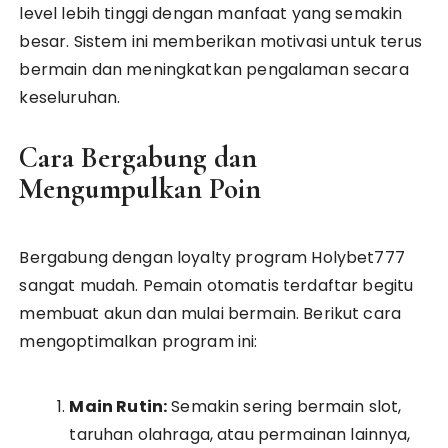
level lebih tinggi dengan manfaat yang semakin
besar. Sistem ini memberikan motivasi untuk terus
bermain dan meningkatkan pengalaman secara
keseluruhan.
Cara Bergabung dan
Mengumpulkan Poin
Bergabung dengan loyalty program Holybet777
sangat mudah. Pemain otomatis terdaftar begitu
membuat akun dan mulai bermain. Berikut cara
mengoptimalkan program ini:
Main Rutin:
Semakin sering bermain slot,
taruhan olahraga, atau permainan lainnya,