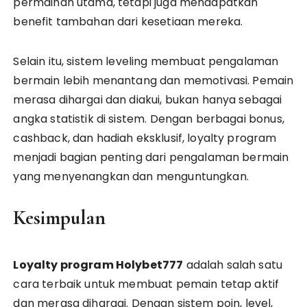
permainan utama, tetapi juga mendapatkan
benefit tambahan dari kesetiaan mereka.
Selain itu, sistem leveling membuat pengalaman
bermain lebih menantang dan memotivasi. Pemain
merasa dihargai dan diakui, bukan hanya sebagai
angka statistik di sistem. Dengan berbagai bonus,
cashback, dan hadiah eksklusif, loyalty program
menjadi bagian penting dari pengalaman bermain
yang menyenangkan dan menguntungkan.
Kesimpulan
Loyalty program Holybet777
adalah salah satu
cara terbaik untuk membuat pemain tetap aktif
dan merasa dihargai. Dengan sistem poin, level,