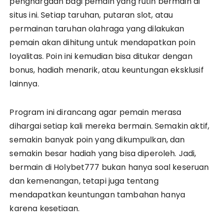
penghargaan bagi pemain yang rutin bermain di
situs ini. Setiap taruhan, putaran slot, atau
permainan taruhan olahraga yang dilakukan
pemain akan dihitung untuk mendapatkan poin
loyalitas. Poin ini kemudian bisa ditukar dengan
bonus, hadiah menarik, atau keuntungan eksklusif
lainnya.
Program ini dirancang agar pemain merasa
dihargai setiap kali mereka bermain. Semakin aktif,
semakin banyak poin yang dikumpulkan, dan
semakin besar hadiah yang bisa diperoleh. Jadi,
bermain di Holybet777 bukan hanya soal keseruan
dan kemenangan, tetapi juga tentang
mendapatkan keuntungan tambahan hanya
karena kesetiaan.