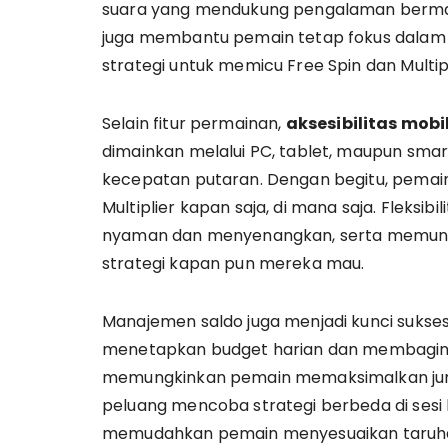
suara yang mendukung pengalaman bermain
juga membantu pemain tetap fokus dala
strategi untuk memicu Free Spin dan Multipli
Selain fitur permainan,
aksesibilitas mobi
dimainkan melalui PC, tablet, maupun smar
kecepatan putaran. Dengan begitu, pemai
Multiplier kapan saja, di mana saja. Fleksi
nyaman dan menyenangkan, serta memung
strategi kapan pun mereka mau.
Manajemen saldo juga menjadi kunci sukses
menetapkan budget harian dan membaginya 
memungkinkan pemain memaksimalkan jumla
peluang mencoba strategi berbeda di sesi b
memudahkan pemain menyesuaikan taruhan 