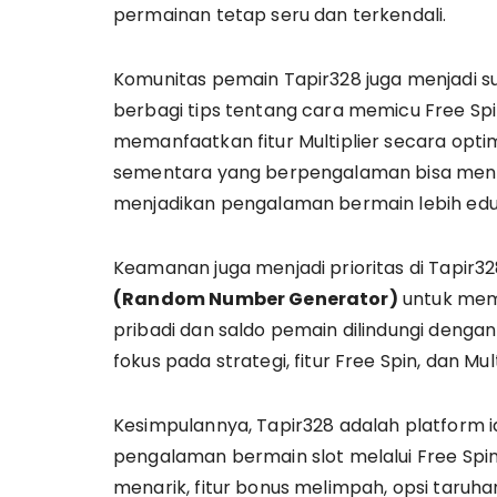
permainan tetap seru dan terkendali.
Komunitas pemain Tapir328 juga menjadi s
berbagi tips tentang cara memicu Free Sp
memanfaatkan fitur Multiplier secara optim
sementara yang berpengalaman bisa menye
menjadikan pengalaman bermain lebih edu
Keamanan juga menjadi prioritas di Tapi
(Random Number Generator)
untuk mema
pribadi dan saldo pemain dilindungi denga
fokus pada strategi, fitur Free Spin, dan M
Kesimpulannya, Tapir328 adalah platform i
pengalaman bermain slot melalui Free Spin
menarik, fitur bonus melimpah, opsi taruha