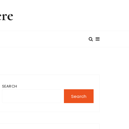
ere
SEARCH
Search