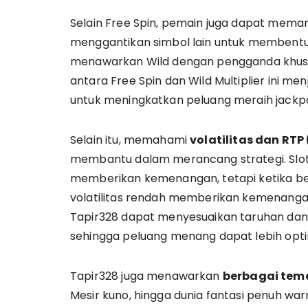
Selain Free Spin, pemain juga dapat mem
menggantikan simbol lain untuk membentu
menawarkan Wild dengan pengganda khusus
antara Free Spin dan Wild Multiplier ini m
untuk meningkatkan peluang meraih jackp
Selain itu, memahami
volatilitas dan RTP 
membantu dalam merancang strategi. Slot d
memberikan kemenangan, tetapi ketika ber
volatilitas rendah memberikan kemenangan 
Tapir328 dapat menyesuaikan taruhan dan m
sehingga peluang menang dapat lebih opt
Tapir328 juga menawarkan
berbagai tema
Mesir kuno, hingga dunia fantasi penuh war