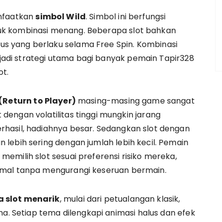
anfaatkan
simbol Wild
. Simbol ini berfungsi
k kombinasi menang. Beberapa slot bahkan
 yang berlaku selama Free Spin. Kombinasi
enjadi strategi utama bagi banyak pemain Tapir328
ot.
(Return to Player)
masing-masing game sangat
engan volatilitas tinggi mungkin jarang
hasil, hadiahnya besar. Sedangkan slot dengan
lebih sering dengan jumlah lebih kecil. Pemain
emilih slot sesuai preferensi risiko mereka,
imal tanpa mengurangi keseruan bermain.
 slot menarik
, mulai dari petualangan klasik,
na. Setiap tema dilengkapi animasi halus dan efek