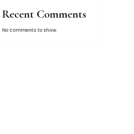
Recent Comments
No comments to show.