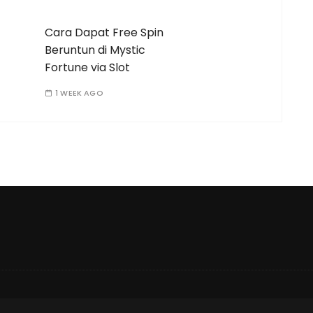
Cara Dapat Free Spin
Beruntun di Mystic
Fortune via Slot
1 WEEK AGO