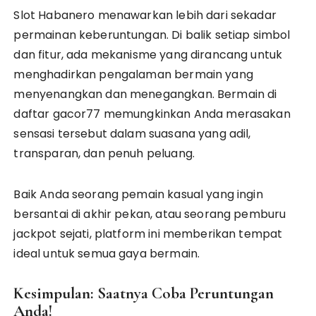
Slot Habanero menawarkan lebih dari sekadar
permainan keberuntungan. Di balik setiap simbol
dan fitur, ada mekanisme yang dirancang untuk
menghadirkan pengalaman bermain yang
menyenangkan dan menegangkan. Bermain di
daftar gacor77 memungkinkan Anda merasakan
sensasi tersebut dalam suasana yang adil,
transparan, dan penuh peluang.
Baik Anda seorang pemain kasual yang ingin
bersantai di akhir pekan, atau seorang pemburu
jackpot sejati, platform ini memberikan tempat
ideal untuk semua gaya bermain.
Kesimpulan: Saatnya Coba Peruntungan
Anda!