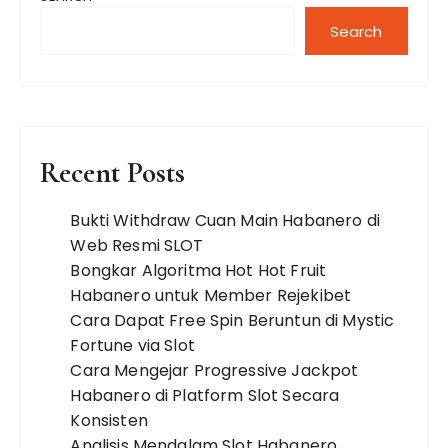
Search
Recent Posts
Bukti Withdraw Cuan Main Habanero di
Web Resmi SLOT
Bongkar Algoritma Hot Hot Fruit
Habanero untuk Member Rejekibet
Cara Dapat Free Spin Beruntun di Mystic
Fortune via Slot
Cara Mengejar Progressive Jackpot
Habanero di Platform Slot Secara
Konsisten
Analisis Mendalam Slot Habanero