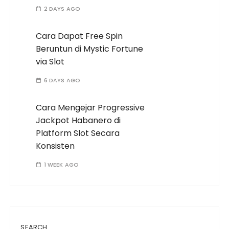
2 DAYS AGO
Cara Dapat Free Spin
Beruntun di Mystic Fortune
via Slot
6 DAYS AGO
Cara Mengejar Progressive
Jackpot Habanero di
Platform Slot Secara
Konsisten
1 WEEK AGO
SEARCH