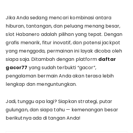
Jika Anda sedang mencari kombinasi antara
hiburan, tantangan, dan peluang menang besar,
slot Habanero adalah pilihan yang tepat. Dengan
grafis menarik, fitur inovatif, dan potensi jackpot
yang menggoda, permainan ini layak dicoba oleh
siapa saja. Ditambah dengan platform
daftar
gacor77
yang sudah terbukti “gacor”,
pengalaman bermain Anda akan terasa lebih
lengkap dan menguntungkan.
Jadi, tunggu apa lagi? Siapkan strategi, putar
gulungan, dan siapa tahu — kemenangan besar
berikutnya ada di tangan Anda!