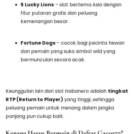
5 Lucky Lions
– slot bertema Asia dengan
fitur putaran gratis dan peluang
kemenangan besar.
Fortune Dogs
– cocok bagi pecinta hewan
dan pemain yang suka simbol wild yang
bermunculan secara acak.
Keunggulan lain dari slot Habanero adalah
tingkat
RTP (Return to Player)
yang tinggi, sehingga
peluang pemain untuk menang dalam jangka
panjang pun cukup baik.
Kenapa Harus Bermain di Daftar Gacor77?