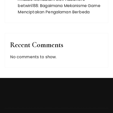
betwin188: Bagaimana Mekanisme Game
Menciptakan Pengalaman Berbeda
Recent Comments
No comments to show.