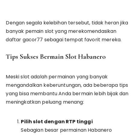
Dengan segala kelebihan tersebut, tidak heran jika
banyak pemain slot yang merekomendasikan
daftar gacor77 sebagai tempat favorit mereka.
Tips Sukses Bermain Slot Habanero
Meski slot adalah permainan yang banyak
mengandalkan keberuntungan, ada beberapa tips
yang bisa membantu Anda bermain lebih bijak dan
meningkatkan peluang menang:
Pilih slot dengan RTP tinggi
Sebagian besar permainan Habanero