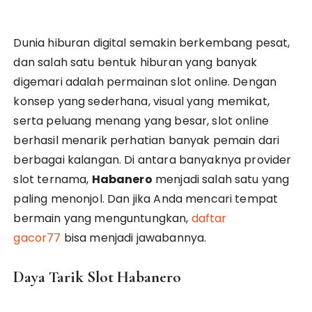
Dunia hiburan digital semakin berkembang pesat,
dan salah satu bentuk hiburan yang banyak
digemari adalah permainan slot online. Dengan
konsep yang sederhana, visual yang memikat,
serta peluang menang yang besar, slot online
berhasil menarik perhatian banyak pemain dari
berbagai kalangan. Di antara banyaknya provider
slot ternama,
Habanero
menjadi salah satu yang
paling menonjol. Dan jika Anda mencari tempat
bermain yang menguntungkan,
daftar
gacor77
bisa menjadi jawabannya.
Daya Tarik Slot Habanero