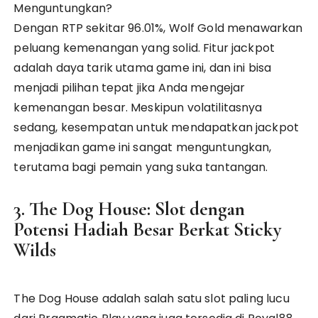
Menguntungkan?
Dengan RTP sekitar 96.01%, Wolf Gold menawarkan
peluang kemenangan yang solid. Fitur jackpot
adalah daya tarik utama game ini, dan ini bisa
menjadi pilihan tepat jika Anda mengejar
kemenangan besar. Meskipun volatilitasnya
sedang, kesempatan untuk mendapatkan jackpot
menjadikan game ini sangat menguntungkan,
terutama bagi pemain yang suka tantangan.
3. The Dog House: Slot dengan
Potensi Hadiah Besar Berkat Sticky
Wilds
The Dog House adalah salah satu slot paling lucu