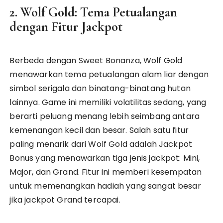
2. Wolf Gold: Tema Petualangan
dengan Fitur Jackpot
Berbeda dengan Sweet Bonanza, Wolf Gold
menawarkan tema petualangan alam liar dengan
simbol serigala dan binatang-binatang hutan
lainnya. Game ini memiliki volatilitas sedang, yang
berarti peluang menang lebih seimbang antara
kemenangan kecil dan besar. Salah satu fitur
paling menarik dari Wolf Gold adalah Jackpot
Bonus yang menawarkan tiga jenis jackpot: Mini,
Major, dan Grand. Fitur ini memberi kesempatan
untuk memenangkan hadiah yang sangat besar
jika jackpot Grand tercapai.