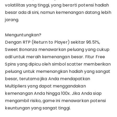
volatilitas yang tinggi, yang berarti potensi hadiah
besar ada di sini, namun kemenangan datang lebih
jarang.
Menguntungkan?
Dengan RTP (Return to Player) sekitar 96.51%,
Sweet Bonanza menawarkan peluang yang cukup
adil untuk meraih kemenangan besar. Fitur Free
Spins yang dipicu oleh simbol scatter memberikan
peluang untuk memenangkan hadiah yang sangat
besar, terutama jika Anda mendapatkan
Multipliers yang dapat menggandakan
kemenangan Anda hingga 100x. Jika Anda siap
mengambil risiko, game ini menawarkan potensi
keuntungan yang sangat tinggi.