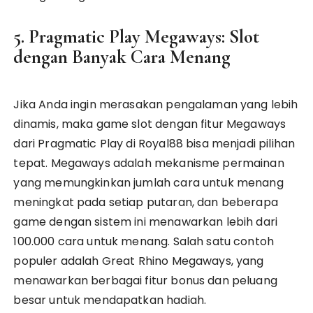
5. Pragmatic Play Megaways: Slot
dengan Banyak Cara Menang
Jika Anda ingin merasakan pengalaman yang lebih
dinamis, maka game slot dengan fitur Megaways
dari Pragmatic Play di Royal88 bisa menjadi pilihan
tepat. Megaways adalah mekanisme permainan
yang memungkinkan jumlah cara untuk menang
meningkat pada setiap putaran, dan beberapa
game dengan sistem ini menawarkan lebih dari
100.000 cara untuk menang. Salah satu contoh
populer adalah Great Rhino Megaways, yang
menawarkan berbagai fitur bonus dan peluang
besar untuk mendapatkan hadiah.