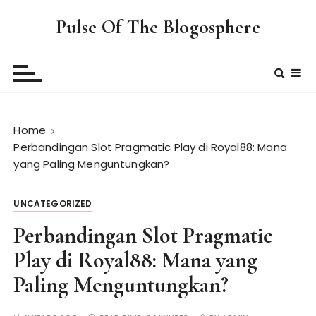
S
Pulse Of The Blogosphere
k
i
p
t
o
c
Home
o
Perbandingan Slot Pragmatic Play di Royal88: Mana
n
yang Paling Menguntungkan?
t
e
n
UNCATEGORIZED
t
Perbandingan Slot Pragmatic
Play di Royal88: Mana yang
Paling Menguntungkan?