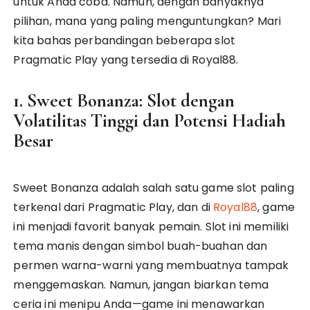
untuk Anda coba. Namun, dengan banyaknya
pilihan, mana yang paling menguntungkan? Mari
kita bahas perbandingan beberapa slot
Pragmatic Play yang tersedia di Royal88.
1. Sweet Bonanza: Slot dengan
Volatilitas Tinggi dan Potensi Hadiah
Besar
Sweet Bonanza adalah salah satu game slot paling
terkenal dari Pragmatic Play, dan di
Royal88
, game
ini menjadi favorit banyak pemain. Slot ini memiliki
tema manis dengan simbol buah-buahan dan
permen warna-warni yang membuatnya tampak
menggemaskan. Namun, jangan biarkan tema
ceria ini menipu Anda—game ini menawarkan