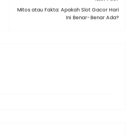
Mitos atau Fakta: Apakah Slot Gacor Hari
Ini Benar-Benar Ada?