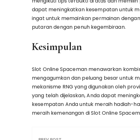
mengikuti tips terbukti di atas dan memilih
dapat meningkatkan kesempatan untuk mer
ingat untuk memainkan permainan dengan
putaran dengan penuh kegembiraan.
Kesimpulan
Slot Online Spaceman menawarkan kombina
mengagumkan dan peluang besar untuk 
mekanisme RNG yang digunakan oleh provid
yang telah dijelaskan, Anda dapat meni
kesempatan Anda untuk meraih hadiah-hadi
meraih kemenangan di Slot Online Spacem
PREV POST