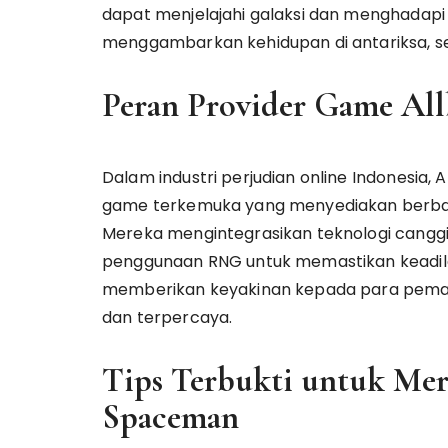
dapat menjelajahi galaksi dan menghadap
menggambarkan kehidupan di antariksa, sep
Peran Provider Game All
Dalam industri perjudian online Indonesia, A
game terkemuka yang menyediakan berbaga
Mereka mengintegrasikan teknologi can
penggunaan RNG untuk memastikan keadilan
memberikan keyakinan kepada para pema
dan terpercaya.
Tips Terbukti untuk Mer
Spaceman