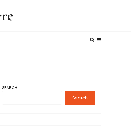
ere
SEARCH
Search