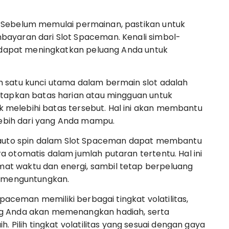
: Sebelum memulai permainan, pastikan untuk
ayaran dari Slot Spaceman. Kenali simbol-
g dapat meningkatkan peluang Anda untuk
ah satu kunci utama dalam bermain slot adalah
tapkan batas harian atau mingguan untuk
ak melebihi batas tersebut. Hal ini akan membantu
lebih dari yang Anda mampu.
r auto spin dalam Slot Spaceman dapat membantu
otomatis dalam jumlah putaran tertentu. Hal ini
t waktu dan energi, sambil tetap berpeluang
g menguntungkan.
 Spaceman memiliki berbagai tingkat volatilitas,
g Anda akan memenangkan hadiah, serta
. Pilih tingkat volatilitas yang sesuai dengan gaya