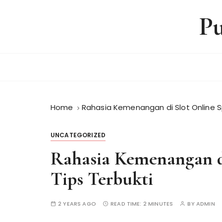
S
Pu
k
i
p
t
o
c
o
n
Home
Rahasia Kemenangan di Slot Online S
t
e
UNCATEGORIZED
n
Rahasia Kemenangan d
t
Tips Terbukti
2 YEARS AGO
READ TIME:
2 MINUTES
BY
ADMIN