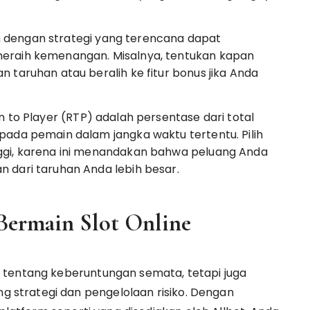
n dengan strategi yang terencana dapat
eraih kemenangan. Misalnya, tentukan kapan
 taruhan atau beralih ke fitur bonus jika Anda
rn to Player (RTP) adalah persentase dari total
ada pemain dalam jangka waktu tertentu. Pilih
ggi, karena ini menandakan bahwa peluang Anda
 dari taruhan Anda lebih besar.
Bermain Slot Online
 tentang keberuntungan semata, tetapi juga
strategi dan pengelolaan risiko. Dengan