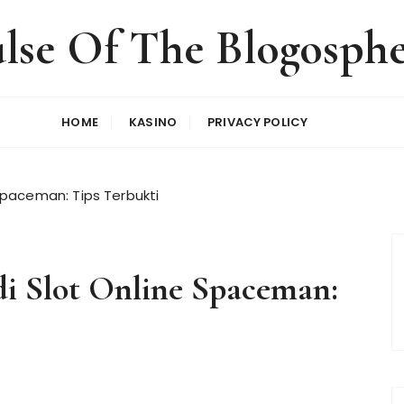
lse Of The Blogosph
HOME
KASINO
PRIVACY POLICY
paceman: Tips Terbukti
i Slot Online Spaceman: