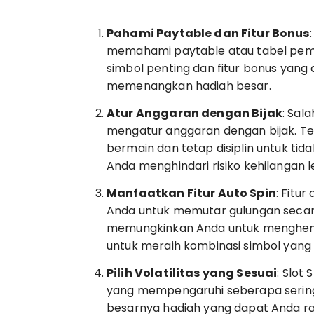
Pahami Paytable dan Fitur Bonus
memahami paytable atau tabel pemb
simbol penting dan fitur bonus yan
memenangkan hadiah besar.
Atur Anggaran dengan Bijak
: Sal
mengatur anggaran dengan bijak. Te
bermain dan tetap disiplin untuk tid
Anda menghindari risiko kehilangan 
Manfaatkan Fitur Auto Spin
: Fitu
Anda untuk memutar gulungan secara 
memungkinkan Anda untuk menghema
untuk meraih kombinasi simbol yan
Pilih Volatilitas yang Sesuai
: Slot
yang mempengaruhi seberapa serin
besarnya hadiah yang dapat Anda raih