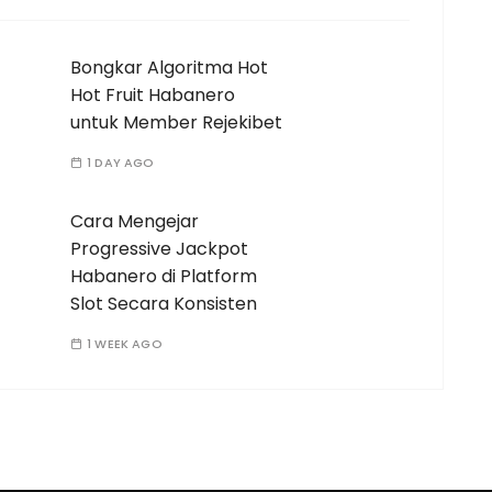
Bongkar Algoritma Hot
Hot Fruit Habanero
untuk Member Rejekibet
1 DAY AGO
Cara Mengejar
Progressive Jackpot
Habanero di Platform
Slot Secara Konsisten
1 WEEK AGO