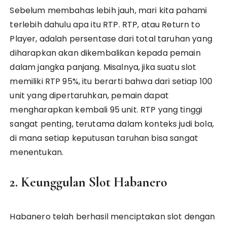
Sebelum membahas lebih jauh, mari kita pahami
terlebih dahulu apa itu RTP. RTP, atau Return to
Player, adalah persentase dari total taruhan yang
diharapkan akan dikembalikan kepada pemain
dalam jangka panjang. Misalnya, jika suatu slot
memiliki RTP 95%, itu berarti bahwa dari setiap 100
unit yang dipertaruhkan, pemain dapat
mengharapkan kembali 95 unit. RTP yang tinggi
sangat penting, terutama dalam konteks judi bola,
di mana setiap keputusan taruhan bisa sangat
menentukan.
2. Keunggulan Slot Habanero
Habanero telah berhasil menciptakan slot dengan