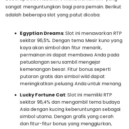
sangat menguntungkan bagi para pemain. Berikut
adalah beberapa slot yang patut dicoba:
Egyptian Dreams
: Slot ini menawarkan RTP
sekitar 96,5%. Dengan tema Mesir kuno yang
kaya akan simbol dan fitur menarik,
permainan ini dapat membawa Anda pada
petualangan seru sambil mengejar
kemenangan besar. Fitur bonus seperti
putaran gratis dan simbol wild dapat
meningkatkan peluang Anda untuk menang.
Lucky Fortune Cat
: Slot ini memiliki RTP
sekitar 96,4% dan mengambil tema budaya
Asia dengan kucing keberuntungan sebagai
simbol utama. Dengan grafis yang cerah
dan fitur-fitur bonus yang menggiurkan,