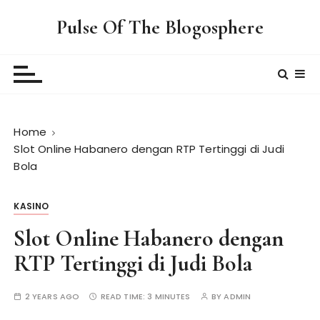
S
Pulse Of The Blogosphere
k
i
p
t
o
c
Home
o
Slot Online Habanero dengan RTP Tertinggi di Judi
n
Bola
t
e
n
KASINO
t
Slot Online Habanero dengan
RTP Tertinggi di Judi Bola
2 YEARS AGO
READ TIME:
3 MINUTES
BY
ADMIN