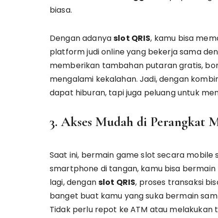
biasa.
Dengan adanya
slot QRIS
, kamu bisa mem
platform judi online yang bekerja sama d
memberikan tambahan putaran gratis, bon
mengalami kekalahan. Jadi, dengan kombi
dapat hiburan, tapi juga peluang untuk m
3.
Akses Mudah di Perangkat M
Saat ini, bermain game slot secara mobile
smartphone di tangan, kamu bisa bermain k
lagi, dengan
slot QRIS
, proses transaksi bi
banget buat kamu yang suka bermain sambi
Tidak perlu repot ke ATM atau melakukan 