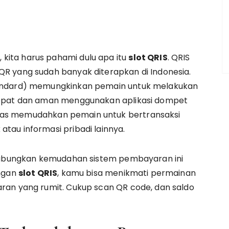
ita harus pahami dulu apa itu
slot QRIS
. QRIS
R yang sudah banyak diterapkan di Indonesia.
tandard) memungkinkan pemain untuk melakukan
cepat dan aman menggunakan aplikasi dompet
 jelas memudahkan pemain untuk bertransaksi
au informasi pribadi lainnya.
ungkan kemudahan sistem pembayaran ini
engan
slot QRIS
, kamu bisa menikmati permainan
ran yang rumit. Cukup scan QR code, dan saldo