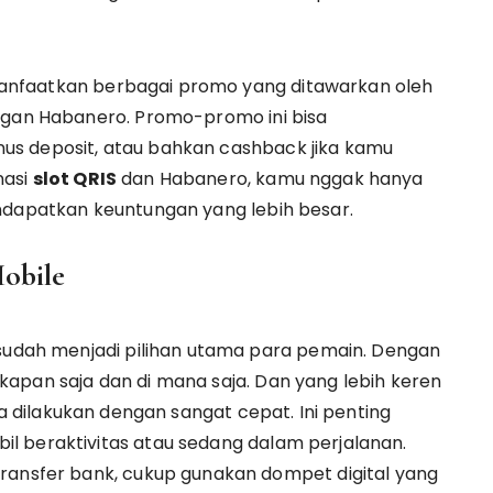
anfaatkan berbagai promo yang ditawarkan oleh
engan Habanero. Promo-promo ini bisa
us deposit, atau bahkan cashback jika kamu
nasi
slot QRIS
dan Habanero, kamu nggak hanya
endapatkan keuntungan yang lebih besar.
obile
 sudah menjadi pilihan utama para pemain. Dengan
apan saja dan di mana saja. Dan yang lebih keren
sa dilakukan dengan sangat cepat. Ini penting
l beraktivitas atau sedang dalam perjalanan.
transfer bank, cukup gunakan dompet digital yang