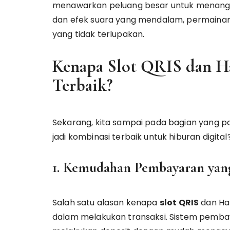
menawarkan peluang besar untuk menang. 
dan efek suara yang mendalam, permain
yang tidak terlupakan.
Kenapa Slot QRIS dan H
Terbaik?
Sekarang, kita sampai pada bagian yang pa
jadi kombinasi terbaik untuk hiburan digital
1.
Kemudahan Pembayaran yang
Salah satu alasan kenapa
slot QRIS
dan Ha
dalam melakukan transaksi. Sistem pemb