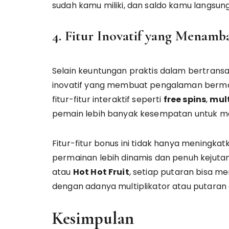
sudah kamu miliki, dan saldo kamu langsun
4.
Fitur Inovatif yang Menam
Selain keuntungan praktis dalam bertransak
inovatif yang membuat pengalaman berma
fitur-fitur interaktif seperti
free spins
,
mult
pemain lebih banyak kesempatan untuk m
Fitur-fitur bonus ini tidak hanya mening
permainan lebih dinamis dan penuh kejuta
atau
Hot Hot Fruit
, setiap putaran bisa 
dengan adanya multiplikator atau putaran g
Kesimpulan