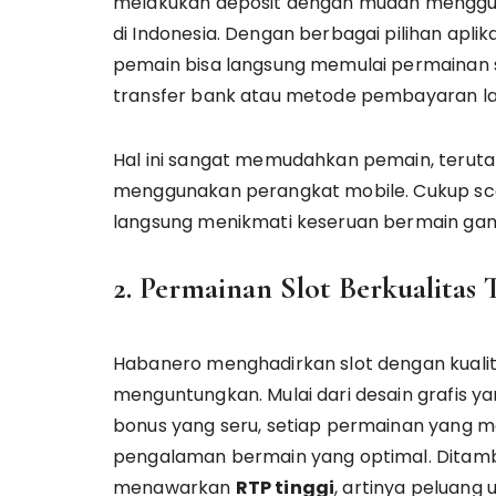
melakukan deposit dengan mudah mengguna
di Indonesia. Dengan berbagai pilihan apl
pemain bisa langsung memulai permainan 
transfer bank atau metode pembayaran la
Hal ini sangat memudahkan pemain, terut
menggunakan perangkat mobile. Cukup scan
langsung menikmati keseruan bermain gam
2.
Permainan Slot Berkualitas 
Habanero menghadirkan slot dengan kualit
menguntungkan. Mulai dari desain grafis ya
bonus yang seru, setiap permainan yang 
pengalaman bermain yang optimal. Ditam
menawarkan
RTP tinggi
, artinya peluang