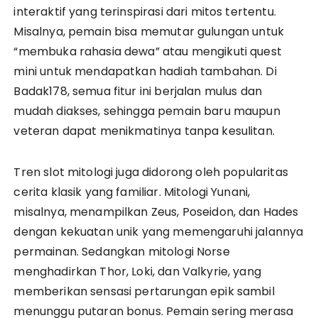
interaktif yang terinspirasi dari mitos tertentu.
Misalnya, pemain bisa memutar gulungan untuk
“membuka rahasia dewa” atau mengikuti quest
mini untuk mendapatkan hadiah tambahan. Di
Badak178, semua fitur ini berjalan mulus dan
mudah diakses, sehingga pemain baru maupun
veteran dapat menikmatinya tanpa kesulitan.
Tren slot mitologi juga didorong oleh popularitas
cerita klasik yang familiar. Mitologi Yunani,
misalnya, menampilkan Zeus, Poseidon, dan Hades
dengan kekuatan unik yang memengaruhi jalannya
permainan. Sedangkan mitologi Norse
menghadirkan Thor, Loki, dan Valkyrie, yang
memberikan sensasi pertarungan epik sambil
menunggu putaran bonus. Pemain sering merasa