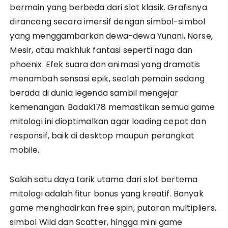
bermain yang berbeda dari slot klasik. Grafisnya
dirancang secara imersif dengan simbol-simbol
yang menggambarkan dewa-dewa Yunani, Norse,
Mesir, atau makhluk fantasi seperti naga dan
phoenix. Efek suara dan animasi yang dramatis
menambah sensasi epik, seolah pemain sedang
berada di dunia legenda sambil mengejar
kemenangan. Badak178 memastikan semua game
mitologi ini dioptimalkan agar loading cepat dan
responsif, baik di desktop maupun perangkat
mobile.
Salah satu daya tarik utama dari slot bertema
mitologi adalah fitur bonus yang kreatif. Banyak
game menghadirkan free spin, putaran multipliers,
simbol Wild dan Scatter, hingga mini game