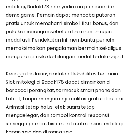
mitologi, Badak178 menyediakan panduan dan
demo game. Pemain dapat mencoba putaran
gratis untuk memahami simbol, fitur bonus, dan
pola kemenangan sebelum bermain dengan
modal asli. Pendekatan ini membantu pemain
memaksimalkan pengalaman bermain sekaligus
mengurangi risiko kehilangan modal terlalu cepat.
Keunggulan lainnya adalah fleksibilitas bermain.
Slot mitologi di Badak178 dapat dimainkan di
berbagai perangkat, termasuk smartphone dan
tablet, tanpa mengurangi kualitas grafis atau fitur.
Animasi tetap halus, efek suara tetap
menggelegar, dan tombol kontrol responsif
sehingga pemain bisa menikmati sensasi mitologi
kapan saja dan di mana saja.