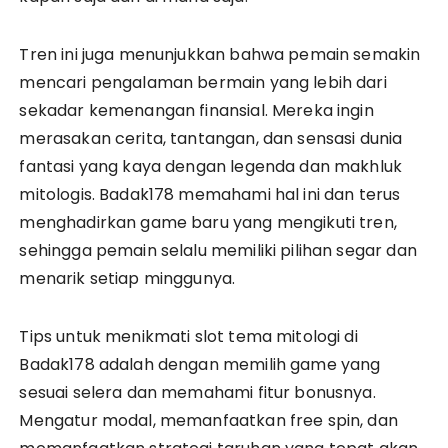
Tren ini juga menunjukkan bahwa pemain semakin
mencari pengalaman bermain yang lebih dari
sekadar kemenangan finansial. Mereka ingin
merasakan cerita, tantangan, dan sensasi dunia
fantasi yang kaya dengan legenda dan makhluk
mitologis. Badak178 memahami hal ini dan terus
menghadirkan game baru yang mengikuti tren,
sehingga pemain selalu memiliki pilihan segar dan
menarik setiap minggunya.
Tips untuk menikmati slot tema mitologi di
Badak178 adalah dengan memilih game yang
sesuai selera dan memahami fitur bonusnya.
Mengatur modal, memanfaatkan free spin, dan