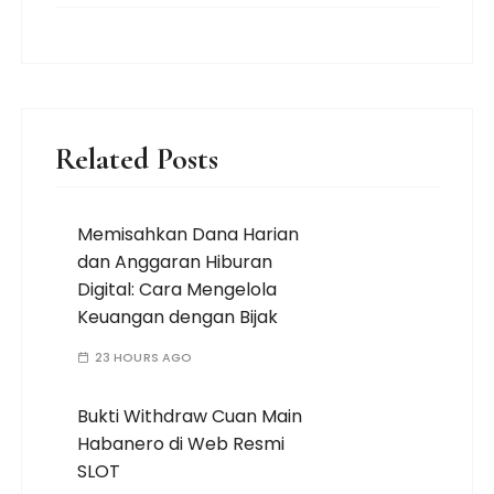
Related Posts
Memisahkan Dana Harian
dan Anggaran Hiburan
Digital: Cara Mengelola
Keuangan dengan Bijak
23 HOURS AGO
Bukti Withdraw Cuan Main
Habanero di Web Resmi
SLOT