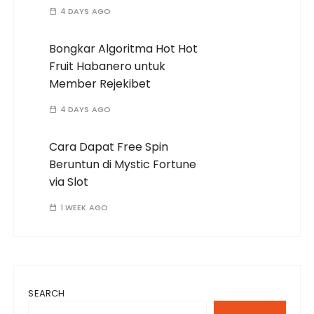
4 DAYS AGO
Bongkar Algoritma Hot Hot
Fruit Habanero untuk
Member Rejekibet
4 DAYS AGO
Cara Dapat Free Spin
Beruntun di Mystic Fortune
via Slot
1 WEEK AGO
SEARCH